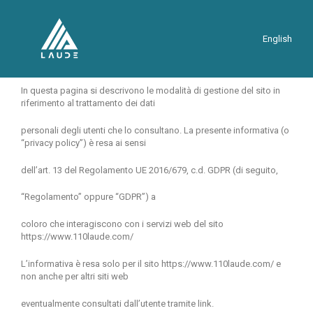
English
In questa pagina si descrivono le modalità di gestione del sito in
riferimento al trattamento dei dati
personali degli utenti che lo consultano. La presente informativa (o
“privacy policy”) è resa ai sensi
dell’art. 13 del Regolamento UE 2016/679, c.d. GDPR (di seguito,
“Regolamento” oppure “GDPR”) a
coloro che interagiscono con i servizi web del sito
https://www.110laude.com/
L’informativa è resa solo per il sito
https://www.110laude.com/
e
non anche per altri siti web
eventualmente consultati dall’utente tramite link.